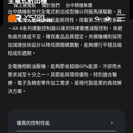
全電式射出機
線上展覽館
關於我們
台中精機集團
台中精機新世代全電式射出成型機以伺服馬達驅動，具
備高精度、高效率與低能耗特性。搭載第二代電控系統
－AX-8系列運動控制器以達到快速響應減壓控制，來避
全電式注塑機
免過充填或不足，確保產品品質穩定。夾模機構則採用
持續提升
加減速技術設計以降低開關模震動，能夠運行平穩且縮
短成形週期。
​
全電機相較油壓機，能夠節省超過60%能源，冷卻用水
需求減至十分之一。其節能與環保優勢，特別適合醫
療、電子及精密零件加工需求，是現代製造業的高效解
決方案。
優異的控制性能