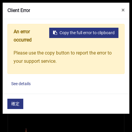
出成型機，不僅成本效益高、操作簡便，還能讓您生產
線上展覽館
關於我們
台中精機集團
×
Client Error
出助您在國際市場上競爭並脫穎而出的產品。
為了滿足您不同的生產需求，我們提供多種射出成型機
塑膠射出機
An error
Copy the full error to clipboard
型號，您可以透過篩選條件輕鬆找到最符合您要求的產
occurred
持續提升
品，台中精機都能為您提供量身訂做的最佳選擇。
Please use the copy button to report the error to
your support service.
首頁
產品介紹
塑膠射出機
公制
英制
See details
顯示選項
確定