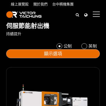
線上展覽館
關於我們
台中精機集團
伺服節能射出機
首頁
產品介紹
塑膠射出機
Ve / VsP / VR 系列
持續提升
公制
英制
顯示選項