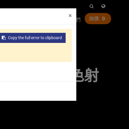
×
0
務
資源中心
全球據點
聯絡我們
Copy the full error to clipboard
列 伺服節能多色射