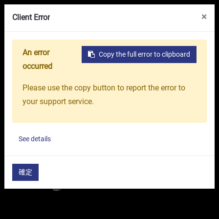
線上展覽館
關於我們
台中精機集團
×
Client Error
An error
Copy the full error to clipboard
首頁
產品介紹
塑膠射出機
RC 系列
RC-350
occurred
Please use the copy button to report the error to
your support service.
See details
確定