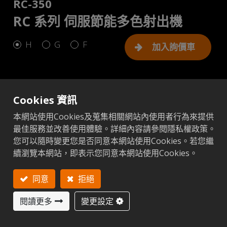
RC-350
RC 系列 伺服節能多色射出機
H
G
F
加入詢價車
Cookies 資訊
公制
英制
本網站使用Cookies及蒐集相關網站內使用者行為來提供
最佳服務並改善使用體驗。詳細內容請參閱隱私權政策。
您可以隨時變更您是否同意本網站使用Cookies。若您繼
加入比較
添加至比較
續瀏覽本網站，即表示您同意本網站使用Cookies。
售後服務
下一
350 (H)
項目
單位
同意
拒絕
閱讀更多
變更設定
射座型式