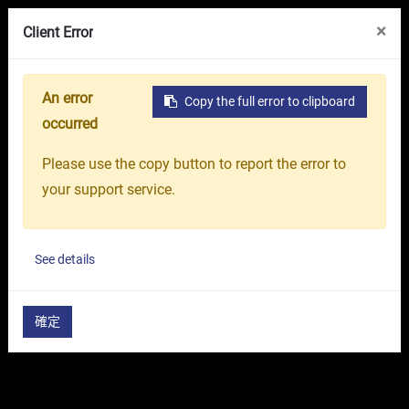
線上展覽館
關於我們
台中精機集團
×
Client Error
An error
Copy the full error to clipboard
首頁
產品介紹
塑膠射出機
Ve / VsP / VR 系列
V
occurred
Please use the copy button to report the error to
your support service.
See details
確定