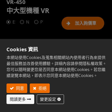
VR-450
中大型機種 VR
E
N
P
加入詢價車
Cookies 資訊
公制
英制
本網站使用Cookies及蒐集相關網站內使用者行為來提供
最佳服務並改善使用體驗。詳細內容請參閱隱私權政策。
您可以隨時變更您是否同意本網站使用Cookies。若您繼
加入比較
添加至比較
續瀏覽本網站，即表示您同意本網站使用Cookies。
售後服務
下一
450 (E)
項目
單位
同意
拒絕
閱讀更多
變更設定
射出型式