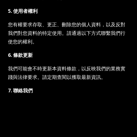
5. 使用者權利
您有權要求存取、更正、刪除您的個人資料，以及反對
我們對您資料的特定使用。請通過以下方式聯繫我們行
使您的權利。
6. 條款更新
我們可能會不時更新本資料條款，以反映我們的業務實
踐與法律要求。請定期查閱以獲取最新資訊。
7. 聯絡我們
Cookies Information
如果您對本資料條款有任何疑問或疑慮，請聯絡我們：
https://www.gtmc.com.tw/contactus
We use cookies and we collect data regarding user
behaviors in the website to optimise and
[/]
continuously update this website according to your